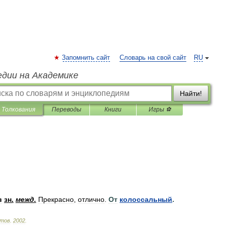
Запомнить сайт
Словарь на свой сайт
RU
едии на Академике
Найти!
Толкования
Переводы
Книги
Игры ⚽
в
зн
.
межд
.
Прекрасно
,
отлично
.
От
колоссальный
.
тов
.
2002
.