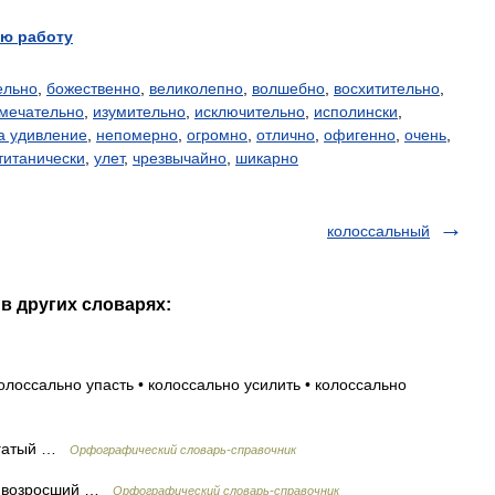
ю работу
ельно
,
божественно
,
великолепно
,
волшебно
,
восхитительно
,
мечательно
,
изумительно
,
исключительно
,
исполински
,
а удивление
,
непомерно
,
огромно
,
отлично
,
офигенно
,
очень
,
титанически
,
улет
,
чрезвычайно
,
шикарно
колоссальный
в других словарях:
олоссально упасть • колоссально усилить • колоссально
огатый …
Орфографический словарь-справочник
о возросший …
Орфографический словарь-справочник