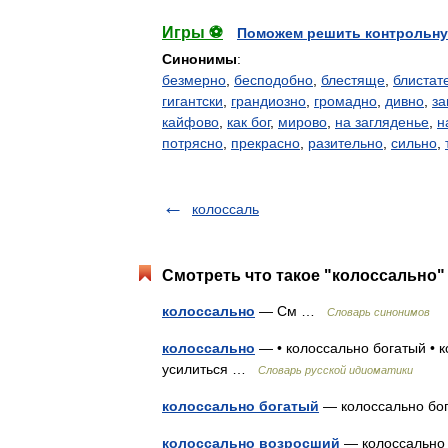
Игры ⚽
Поможем решить контрольну
Синонимы
:
безмерно
,
бесподобно
,
блестяще
,
блистат
гигантски
,
грандиозно
,
громадно
,
дивно
,
за
кайфово
,
как бог
,
мирово
,
на загляденье
,
н
потрясно
,
прекрасно
,
разительно
,
сильно
,
колоссаль
Смотреть что такое "колоссально" 
колоссально
— См …
Словарь синонимов
колоссально
— • колоссально богатый • к
усилиться …
Словарь русской идиоматики
колоссально богатый
— колоссально б
колоссально возросший
— колоссальн