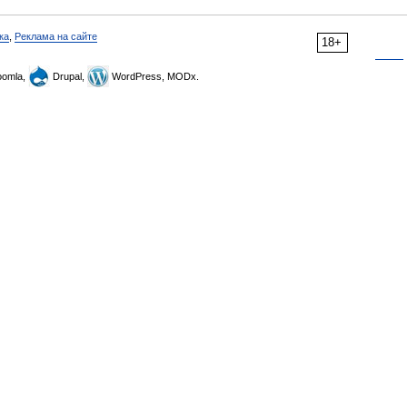
ка
,
Реклама на сайте
18+
omla,
Drupal,
WordPress, MODx.