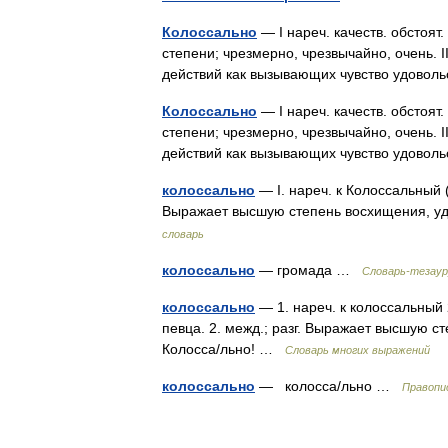
Колоссально
— I нареч. качеств. обстоят
степени; чрезмерно, чрезвычайно, очень. I
действий как вызывающих чувство удово
Колоссально
— I нареч. качеств. обстоят
степени; чрезмерно, чрезвычайно, очень. I
действий как вызывающих чувство удово
колоссально
— I. нареч. к Колоссальный (2
Выражает высшую степень восхищения, уд
словарь
колоссально
— громада …
Словарь-тезаур
колоссально
— 1. нареч. к колоссальный 
певца. 2. межд.; разг. Выражает высшую с
Колосса/льно! …
Словарь многих выражений
колоссально
— колосса/льно …
Правопи