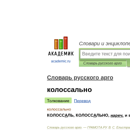
Словари и энциклоп
academic.ru
Словарь русского арго
Словарь русского арго
колоссально
Толкование
Перевод
колоссально
КОЛОСС
А
ЛЬ
,
КОЛОСС
А
ЛЬНО
,
нареч
.
и
Словарь
русского
арго
. —
ГРАМОТА
.
РУ
.
В
.
С
.
Елистра