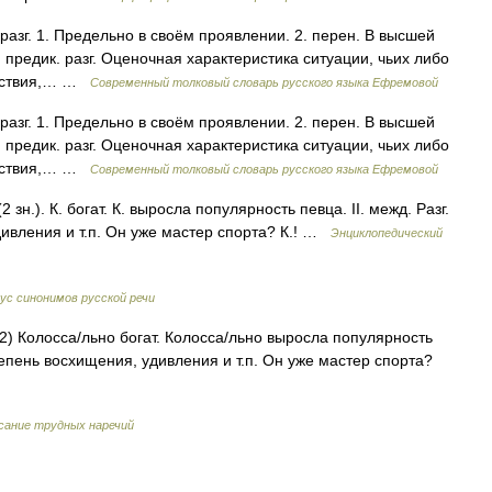
. разг. 1. Предельно в своём проявлении. 2. перен. В высшей
I предик. разг. Оценочная характеристика ситуации, чьих либо
льствия,… …
Современный толковый словарь русского языка Ефремовой
. разг. 1. Предельно в своём проявлении. 2. перен. В высшей
I предик. разг. Оценочная характеристика ситуации, чьих либо
льствия,… …
Современный толковый словарь русского языка Ефремовой
 зн.). К. богат. К. выросла популярность певца. II. межд. Разг.
ивления и т.п. Он уже мастер спорта? К.! …
Энциклопедический
ус синонимов русской речи
2) Колосса/льно богат. Колосса/льно выросла популярность
тепень восхищения, удивления и т.п. Он уже мастер спорта?
сание трудных наречий